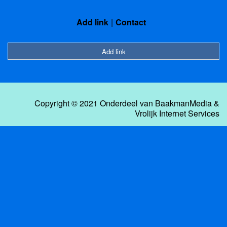
Add link
Contact
Add link
Copyright © 2021 Onderdeel van
BaakmanMedia
&
Vrolijk Internet Services